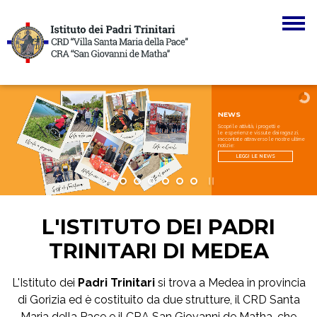
Skip to main navigation
Skip to main content
Skip to page footer
NEWS
Scopri le attività, i progetti e
le esperienze vissute dai ragazzi,
raccontate attraverso le nostre ultime
notizie:
LEGGI LE NEWS
L'ISTITUTO DEI PADRI
TRINITARI DI MEDEA
L'Istituto dei
Padri Trinitari
si trova a Medea in provincia
di Gorizia ed è costituito da due strutture, il CRD Santa
Maria della Pace e il CRA San Giovanni de Matha, che