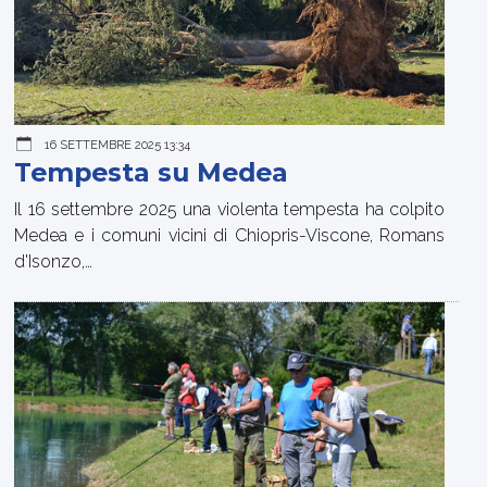
16 SETTEMBRE 2025 13:34
Tempesta su Medea
Il 16 settembre 2025 una violenta tempesta ha colpito
Medea e i comuni vicini di Chiopris-Viscone, Romans
d'Isonzo,…