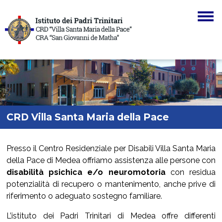
Skip to main navigation
Skip to main content
Skip to page footer
CRD Villa Santa Maria della Pace
You are here:
Presso il Centro Residenziale per Disabili Villa Santa Maria
della Pace di Medea offriamo assistenza alle persone con
disabilità psichica e/o neuromotoria
con residua
potenzialità di recupero o mantenimento, anche prive di
riferimento o adeguato sostegno familiare.
L’istituto dei Padri Trinitari di Medea offre differenti