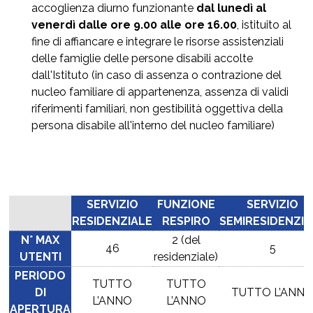
accoglienza diurno funzionante
dal lunedì al
venerdì dalle ore 9.00 alle ore 16.00
, istituito al
fine di affiancare e integrare le risorse assistenziali
delle famiglie delle persone disabili accolte
dall'Istituto (in caso di assenza o contrazione del
nucleo familiare di appartenenza, assenza di validi
riferimenti familiari, non gestibilità oggettiva della
persona disabile all'interno del nucleo familiare)
SERVIZIO
FUNZIONE
SERVIZIO
RESIDENZIALE
RESPIRO
SEMIRESIDENZIA
N° MAX
2 (del
46
5
UTENTI
residenziale)
PERIODO
TUTTO
TUTTO
DI
TUTTO L’ANN
L’ANNO
L’ANNO
APERTURA