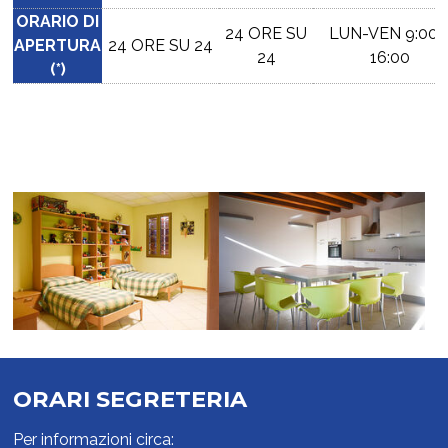
ORARIO DI
24 ORE SU
LUN-VEN 9:00 
APERTURA
24 ORE SU 24
24
16:00
(*)
ORARI SEGRETERIA
Per informazioni circa: