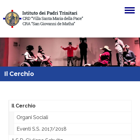
Skip to main navigation
Skip to main content
Skip to page footer
Il Cerchio
You are here:
(current)
Il Cerchio
Organi Sociali
Eventi S.S. 2017/2018