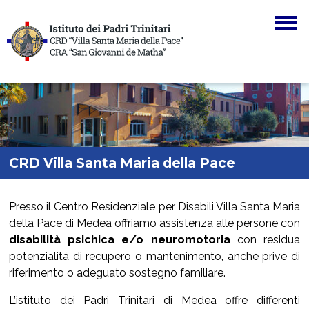
Skip to main navigation
Skip to main content
Skip to page footer
CRD Villa Santa Maria della Pace
You are here:
Presso il Centro Residenziale per Disabili Villa Santa Maria
della Pace di Medea offriamo assistenza alle persone con
disabilità psichica e/o neuromotoria
con residua
potenzialità di recupero o mantenimento, anche prive di
riferimento o adeguato sostegno familiare.
L’istituto dei Padri Trinitari di Medea offre differenti