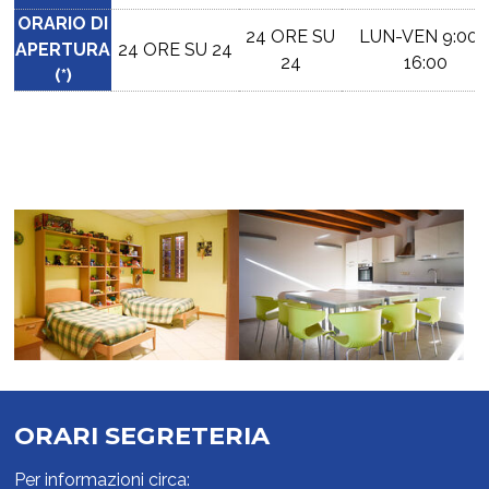
ORARIO DI
24 ORE SU
LUN-VEN 9:00 
APERTURA
24 ORE SU 24
24
16:00
(*)
ORARI SEGRETERIA
Per informazioni circa: