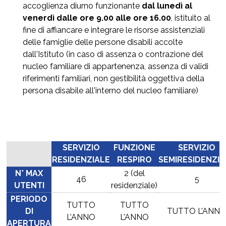
accoglienza diurno funzionante
dal lunedì al
venerdì dalle ore 9.00 alle ore 16.00
, istituito al
fine di affiancare e integrare le risorse assistenziali
delle famiglie delle persone disabili accolte
dall'Istituto (in caso di assenza o contrazione del
nucleo familiare di appartenenza, assenza di validi
riferimenti familiari, non gestibilità oggettiva della
persona disabile all'interno del nucleo familiare)
SERVIZIO
FUNZIONE
SERVIZIO
RESIDENZIALE
RESPIRO
SEMIRESIDENZIA
N° MAX
2 (del
46
5
UTENTI
residenziale)
PERIODO
TUTTO
TUTTO
DI
TUTTO L’ANN
L’ANNO
L’ANNO
APERTURA