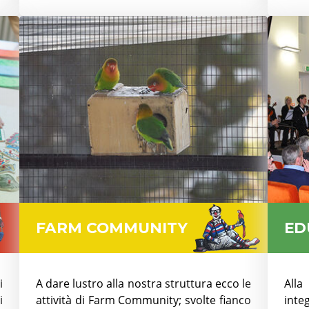
FARM COMMUNITY
ED
i
A dare lustro alla nostra struttura ecco le
Alla
i
attività di Farm Community; svolte fianco
inte