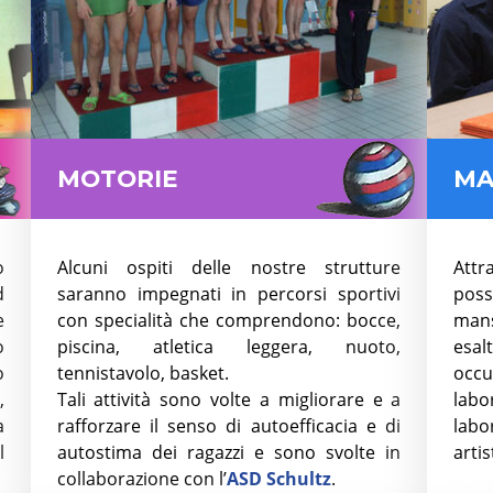
MOTORIE
MA
o
Alcuni ospiti delle nostre strutture
Attr
d
saranno impegnati in percorsi sportivi
poss
e
con specialità che comprendono: bocce,
man
o
piscina, atletica leggera, nuoto,
esal
o
tennistavolo, basket.
occu
,
Tali attività sono volte a migliorare e a
lab
a
rafforzare il senso di autoefficacia e di
labo
l
autostima dei ragazzi e sono svolte in
artis
collaborazione con l’
ASD Schultz
.