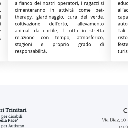
o
a fianco dei nostri operatori, i ragazzi si
edu
,
cimenteranno in attività come pet-
all’
i
therapy, giardinaggio, cura del verde,
capa
i
coltivazione dell’orto, allevamento
auto
e
animali da cortile, il tutto in stretta
Tali
,
relazione con tempo, atmosferico,
rist
stagioni e proprio grado di
fest
responsabilità.
turis
C
Via Diaz, 10
Tele