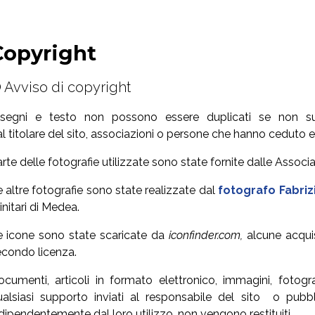
Copyright
 Avviso di copyright
isegni e testo non possono essere duplicati se non su 
l titolare del sito, associazioni o persone che hanno ceduto 
rte delle fotografie utilizzate sono state fornite dalle Associa
 altre fotografie sono state realizzate dal
fotografo Fabriz
initari di Medea.
e icone sono state scaricate da
iconfinder.com,
alcune acqui
condo licenza.
cumenti, articoli in formato elettronico, immagini, fotogra
ualsiasi supporto inviati al responsabile del sito o pubb
dipendentemente dal loro utilizzo, non vengono restituiti.