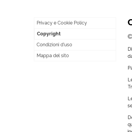
Privacy e Cookie Policy
(current)
Copyright
©
Condizioni d'uso
D
Mappa del sito
da
Pa
Le
Tr
L
se
Do
q
in