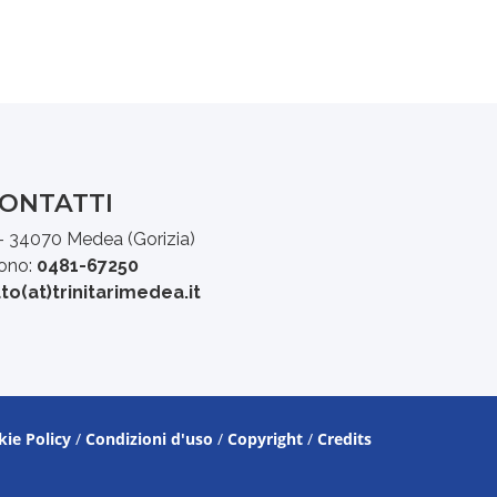
ONTATTI
 - 34070 Medea (Gorizia)
fono:
0481-67250
uto(at)trinitarimedea.it
kie Policy
/
Condizioni d'uso
/
Copyright
/
Credits