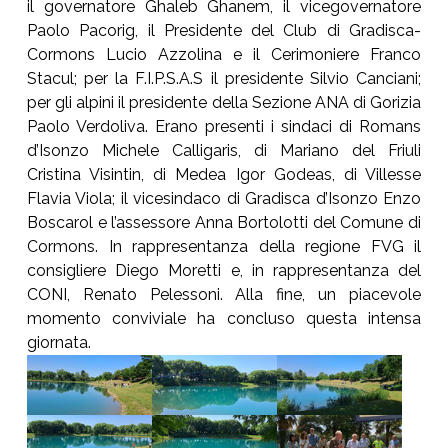
il governatore Ghaleb Ghanem, il vicegovernatore
Paolo Pacorig, il Presidente del Club di Gradisca-
Cormons Lucio Azzolina e il Cerimoniere Franco
Stacul; per la F.I.P.S.A.S il presidente Silvio Canciani;
per gli alpini il presidente della Sezione ANA di Gorizia
Paolo Verdoliva. Erano presenti i sindaci di Romans
d’Isonzo Michele Calligaris, di Mariano del Friuli
Cristina Visintin, di Medea Igor Godeas, di Villesse
Flavia Viola; il vicesindaco di Gradisca d’Isonzo Enzo
Boscarol e l’assessore Anna Bortolotti del Comune di
Cormons. In rappresentanza della regione FVG il
consigliere Diego Moretti e, in rappresentanza del
CONI, Renato Pelessoni. Alla fine, un piacevole
momento conviviale ha concluso questa intensa
giornata.
Show larger version
Show larger version
Show larger version
Show larger version
Show larger version
Show larger version